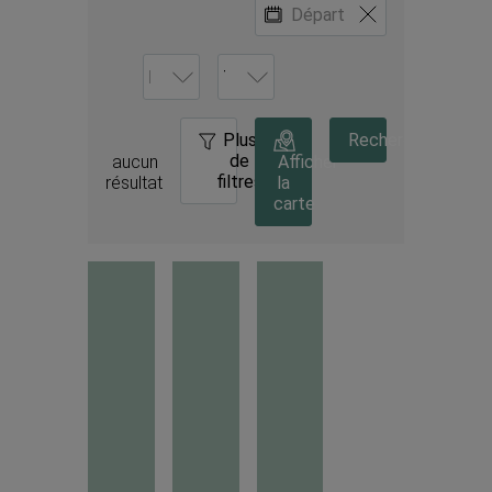
Plus
0
Rechercher
de
aucun 
Afficher
filtres
résultat
la
carte