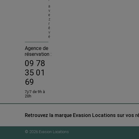
'
a
v
e
z 
r
ê
v
é
Agence de
réservation :
09 78
35 01
69
7j/7 de 9h à
20h
Retrouvez la marque Evasion Locations sur vos r
© 2026 Evasion Locations