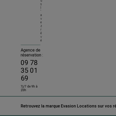
u
s 
l
'
a
v
e
z 
r
ê
v
é
Agence de
réservation :
09 78
35 01
69
7j/7 de 9h à
20h
Retrouvez la marque Evasion Locations sur vos r