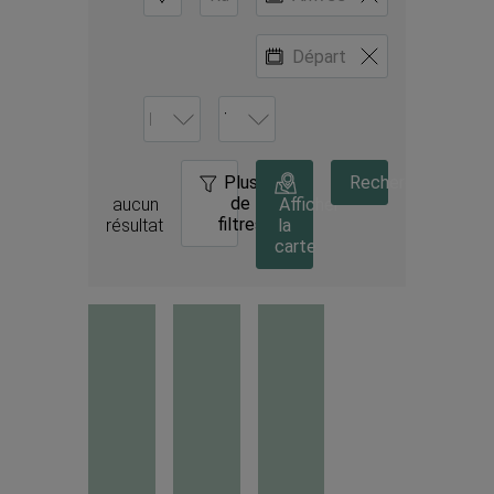
Plus
0
Rechercher
de
aucun 
Afficher
filtres
résultat
la
carte